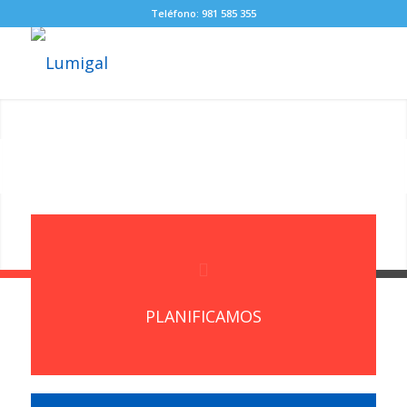
Teléfono: 981 585 355
Posterior
1
2
3
4
5
6
PLANIFICAMOS