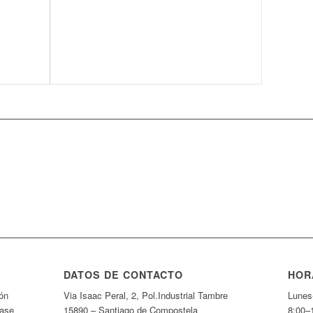
Ver impresión digital
DATOS DE CONTACTO
HOR
ón
Via Isaac Peral, 2, Pol.Industrial Tambre
Lunes
fase
15890 – Santiago de Compostela
8:00–