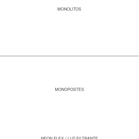
MONOLITOS
SABER MÁS
MONOPOSTES
SABER MÁS
NEON FLEX / LUZ FILTRANTE