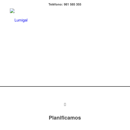
Teléfono: 981 585 355
Posterior
1
2
3
4
5
6
Planificamos