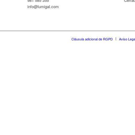
981 585 355
Cerra
info@lumigal.com
Cláusula adicional de RGPD
Aviso Lega