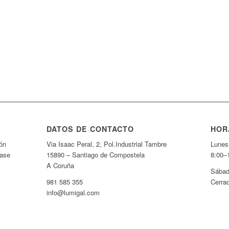
DATOS DE CONTACTO
HOR
ón
Via Isaac Peral, 2, Pol.Industrial Tambre
Lunes
fase
15890 – Santiago de Compostela
8:00–
A Coruña
Sábad
981 585 355
Cerra
info@lumigal.com