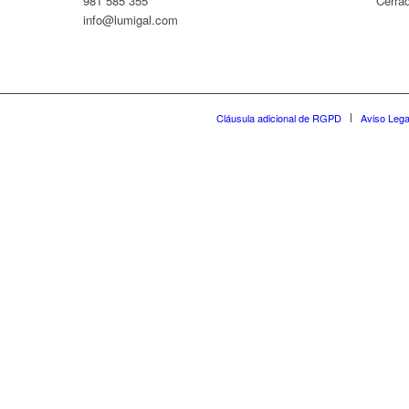
981 585 355
Cerra
info@lumigal.com
Cláusula adicional de RGPD
Aviso Lega